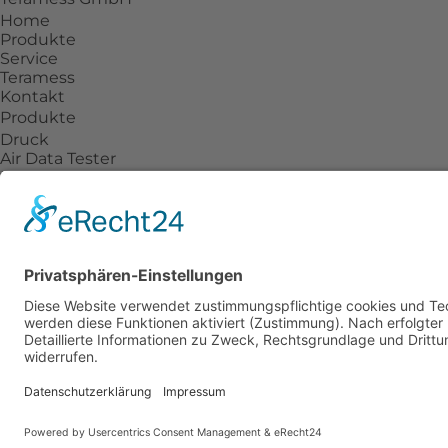
Home
Produkte
Service
Teramess
Kontakt
Produkte
Druck
Air Data Tester
Drehmoment
Temperatur
Kraft
Prozesskalibratoren
Zubehör
Service
Beratung
Reparatur
Kalibrierlabor mit DAkkS-Akkreditierung
Individuelle Lösungen
Teramess
Unternehmen
Aktuelles
Anwendungsgebiete