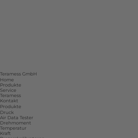
SERVICE
Beratung
Reparatur
Kalibrierlabor mit DAkkS-Akkreditierung
Individuelle Lösungen
Teramess GmbH
Home
Produkte
Service
Teramess
Kontakt
Produkte
Druck
Air Data Tester
Drehmoment
Temperatur
Kraft