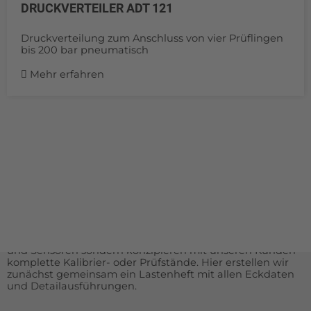
DRUCKVERTEILER ADT 121
Druckverteilung zum Anschluss von vier Prüflingen
bis 200 bar pneumatisch
Mehr erfahren
INDIVIDUELLE LÖSUNGEN
Aus Gründen der Übersicht haben wir keine Sonder- oder
Spezialanfertigungen aufgelistet. Falls Sie etwas nicht auf
unserer Homepage finden, sprechen Sie uns bitte direkt
an.
Durch unsere langjährige Erfahrung im Bereich der
Messtechnik liefern wir nicht nur komplette Messgeräte
und Sensoren sondern konzipieren mit unseren Kunden
komplette Kalibrier- oder Prüfstände. Hier erstellen wir
zunächst gemeinsam ein Lastenheft mit allen Eckdaten
und Detailausführungen.