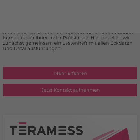
Spezialanfertigungen aufgelistet. Falls Sie etwas nicht auf
unserer Homepage finden, sprechen Sie uns bitte direkt
an.
Durch unsere langjährige Erfahrung im Bereich der
Messtechnik liefern wir nicht nur komplette Messgeräte
und Sensoren sondern konzipieren mit unseren Kunden
komplette Kalibrier- oder Prüfstände. Hier erstellen wir
zunächst gemeinsam ein Lastenheft mit allen Eckdaten
und Detailausführungen.
Mehr erfahren
Jetzt Kontakt aufnehmen