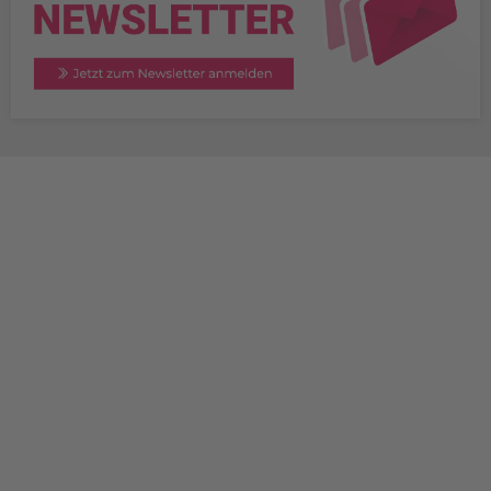
TERAMESS GmbH
STANDORT MÜNCHEN
Konrad-Zuse-Platz 8
D-81829 München
+49 89 454530-67
+49 89 454530-68
info@teramess.de
STANDORT FULDA