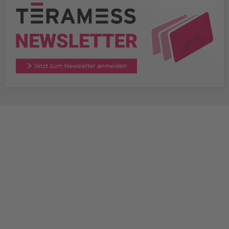
TERAMESS GmbH
STANDORT MÜNCHEN
Konrad-Zuse-Platz 8
D-81829 München
+49 89 454530-67
+49 89 454530-68