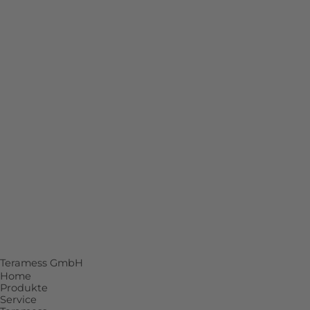
Druck
Air Data Tester
Drehmoment
Temperatur
Kraft
Prozesskalibratoren
Zubehör
SERVICE
Beratung
Reparatur
Kalibrierlabor mit DAkkS-Akkreditierung
Individuelle Lösungen
Teramess GmbH
Home
Produkte
Service