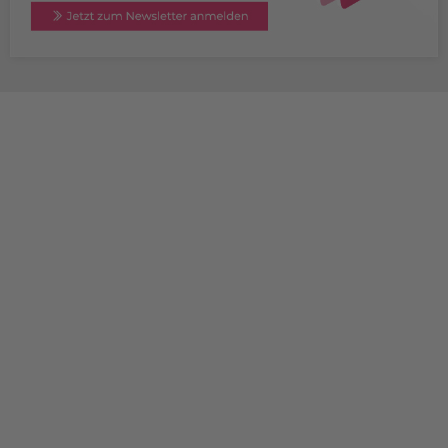
TERAMESS GmbH
STANDORT MÜNCHEN
Konrad-Zuse-Platz 8
D-81829 München
+49 89 454530-67
+49 89 454530-68
info@teramess.de
STANDORT FULDA
Turmstraße 62