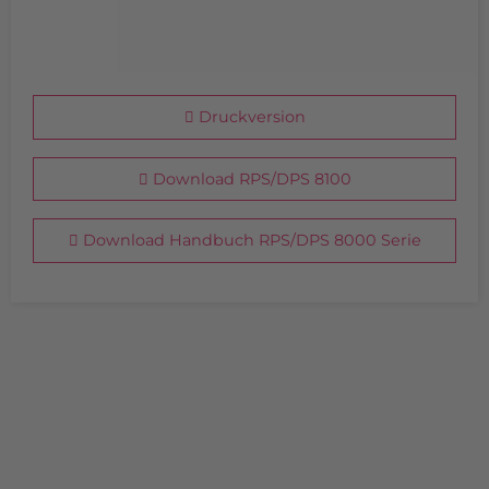
Druckversion
Download RPS/DPS 8100
Download Handbuch RPS/DPS 8000 Serie
INDIVIDUELLE LÖSUNGEN
Aus Gründen der Übersicht haben wir keine Sonder- oder
Spezialanfertigungen aufgelistet. Falls Sie etwas nicht auf
unserer Homepage finden, sprechen Sie uns bitte direkt
an.