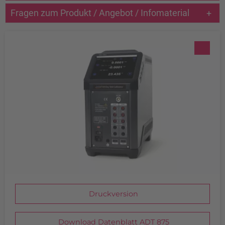
Akzeptieren
Fragen zum Produkt / Angebot / Infomaterial
powered by
Usercentrics Consent
Management Platform
&
eRecht24
Druckversion
Download Datenblatt ADT 875