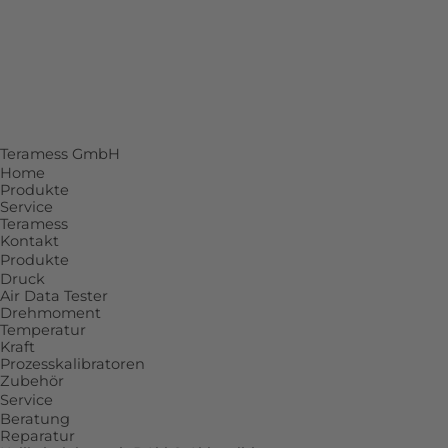
Beratung
Reparatur
Kalibrierlabor mit DAkkS-Akkreditierung
Individuelle Lösungen
Teramess GmbH
Home
Produkte
Service
Teramess
Kontakt
Produkte
Druck
Air Data Tester
Drehmoment
Temperatur
Kraft
Prozesskalibratoren
Zubehör
Service
Beratung
Reparatur