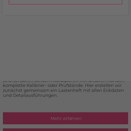
INDIVIDUELLE LÖSUNGEN
Aus Gründen der Übersicht haben wir keine Sonder- oder
Spezialanfertigungen aufgelistet. Falls Sie etwas nicht auf
unserer Homepage finden, sprechen Sie uns bitte direkt
an.
Durch unsere langjährige Erfahrung im Bereich der
Messtechnik liefern wir nicht nur komplette Messgeräte
und Sensoren sondern konzipieren mit unseren Kunden
komplette Kalibrier- oder Prüfstände. Hier erstellen wir
zunächst gemeinsam ein Lastenheft mit allen Eckdaten
und Detailausführungen.
Mehr erfahren