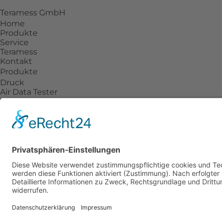
Teramess GmbH
Home
Produkte
Service
Teramess
Kontakt
Produkte
Druck
Air Data Tester
Drehmoment
Temperatur
Kraft
Prozesskalibratoren
Zubehör
Service
Beratung
Reparatur
Kalibrierlabor mit DAkkS-Akkreditierung
Individuelle Lösungen
Teramess
Unternehmen
Aktuelles