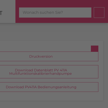
T
Type
2
or
more
characters
for
results.
Druckversion
Download Datenblatt PV 411A
Multifunktionskalibrierhandpumpe
Download PV411A Bedienungsanleitung