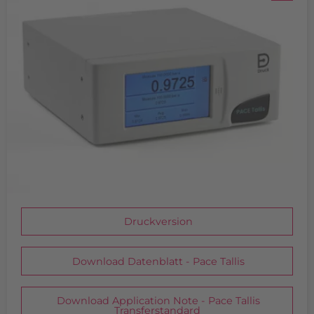
Druckversion
Download Datenblatt - Pace Tallis
Download Application Note - Pace Tallis
Transferstandard