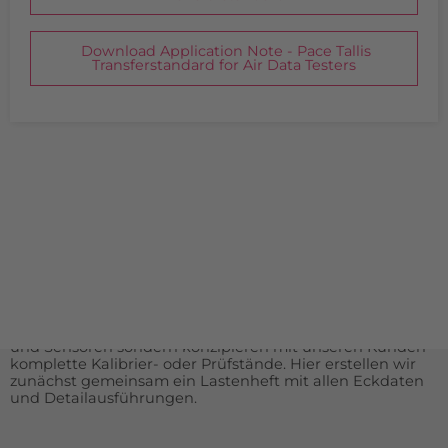
Download Application Note - Pace Tallis
Transferstandard for Air Data Testers
INDIVIDUELLE LÖSUNGEN
Aus Gründen der Übersicht haben wir keine Sonder- oder
Spezialanfertigungen aufgelistet. Falls Sie etwas nicht auf
unserer Homepage finden, sprechen Sie uns bitte direkt
an.
Durch unsere langjährige Erfahrung im Bereich der
Messtechnik liefern wir nicht nur komplette Messgeräte
und Sensoren sondern konzipieren mit unseren Kunden
komplette Kalibrier- oder Prüfstände. Hier erstellen wir
zunächst gemeinsam ein Lastenheft mit allen Eckdaten
und Detailausführungen.