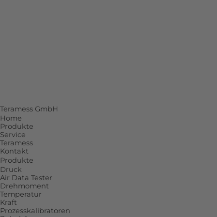
SERVICE
Beratung
Reparatur
Kalibrierlabor mit DAkkS-Akkreditierung
Individuelle Lösungen
Teramess GmbH
Home
Produkte
Service
Teramess
Kontakt
Produkte
Druck
Air Data Tester
Drehmoment
Temperatur
Kraft
Prozesskalibratoren