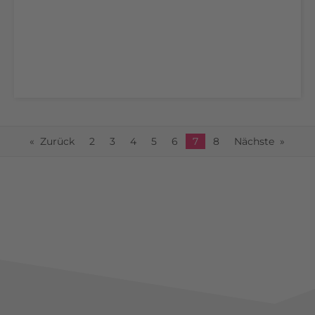
Zurück
2
3
4
5
6
Du bist auf Seite
7
8
Nächste