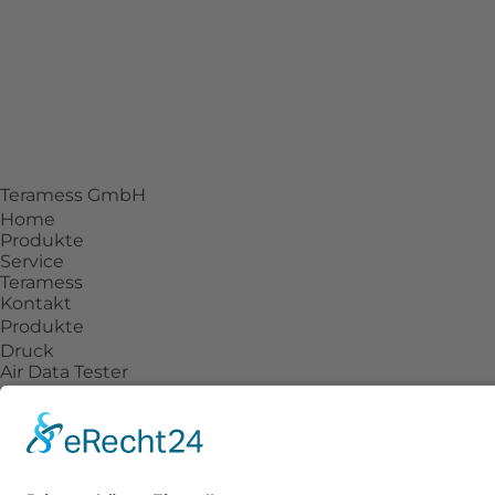
Turmstraße 62
D-36093 Künzell
+49 661 942540-28
info@teramess.de
Teramess GmbH
Home
Produkte
Service
Teramess
Kontakt
Produkte
Druck
Air Data Tester
Drehmoment
Temperatur
Kraft
Prozesskalibratoren
Zubehör