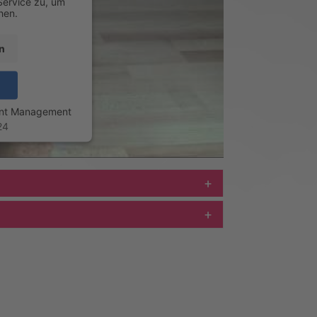
Service zu, um
hen.
n
ent Management
24