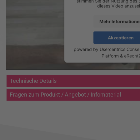
stimmen Sie der Nutzung des 
dieses Video anzuse
Mehr Informatione
Akzeptieren
powered by
Usercentrics Cons
Platform
&
eRecht
Technische Details
Fragen zum Produkt / Angebot / Infomaterial