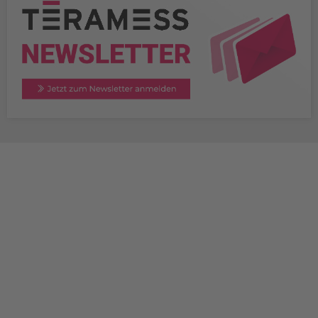
TERAMESS GmbH
STANDORT MÜNCHEN
Konrad-Zuse-Platz 8
D-81829 München
+49 89 454530-67
+49 89 454530-68