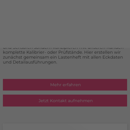
Aus Gründen der Übersicht haben wir keine Sonder- oder
Spezialanfertigungen aufgelistet. Falls Sie etwas nicht auf
unserer Homepage finden, sprechen Sie uns bitte direkt
an.
Durch unsere langjährige Erfahrung im Bereich der
Messtechnik liefern wir nicht nur komplette Messgeräte
und Sensoren sondern konzipieren mit unseren Kunden
komplette Kalibrier- oder Prüfstände. Hier erstellen wir
zunächst gemeinsam ein Lastenheft mit allen Eckdaten
und Detailausführungen.
Mehr erfahren
Jetzt Kontakt aufnehmen