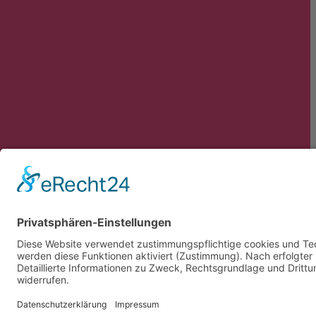
TERAMESS GmbH
TERAMES
STANDORT MÜNCHEN
Unterneh
Aktuelles
Anwendun
Konrad-Zuse-Platz 8
D-81829 München
Partner
Kontakt
+49 89 454530-67
Newslette
+49 89 454530-68
info@teramess.de
Impressu
Datenschu
STANDORT FULDA
AGB
Turmstraße 62
D-36093 Künzell
+49 661 942540-28
info@teramess.de