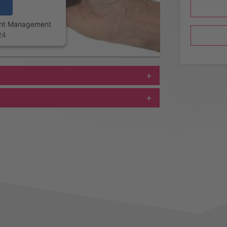
ent Management
24