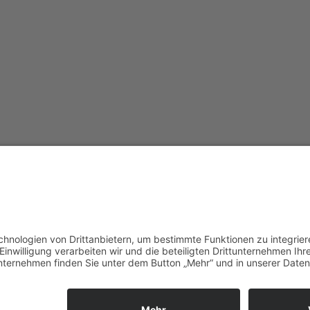
S
PRODUKTE
men
Druck
Air Data Tester
gsgebiete
Drehmoment
Temperatur
Kraft
r
Prozesskalibratoren
Zubehör
m
tz
SERVICE
Beratung
Reparatur
Kalibrierlabor mit DAkkS-
Individuelle Lösungen