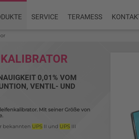
Produkte
Teramess
Service
ODUKTE
SERVICE
TERAMESS
KONTAK
Druck
Beratung
Unternehmen
tor
Air Data Tester
Reparatur
Aktuelles
Drehmoment
Kalibrierlabor mit DAkkS-Akkreditierung
Anwendungsgebiete
NKALIBRATOR
Temperatur
Individuelle Lösungen
Partner
ENAUIGKEIT 0,01% VOM
Kraft
UNTION, VENTIL- UND
Prozesskalibratoren
ifenkalibrator. Mit seiner Größe von
Zubehör
e.
ehr bekannten
UPS
II und
UPS
III