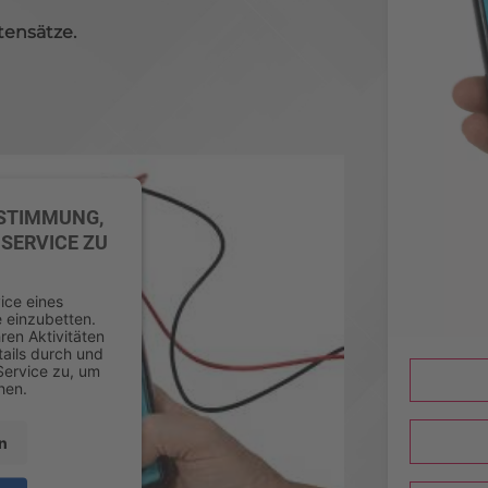
tensätze.
USTIMMUNG,
SERVICE ZU
ice eines
e einzubetten.
ren Aktivitäten
tails durch und
Service zu, um
hen.
n