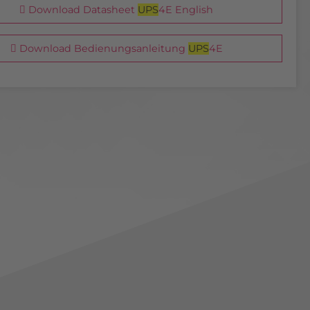
Download Datasheet
UPS
4E English
Download Bedienungsanleitung
UPS
4E