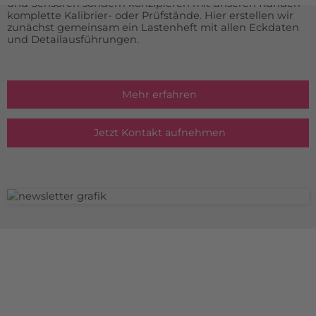
und Sensoren sondern konzipieren mit unseren Kunden
komplette Kalibrier- oder Prüfstände. Hier erstellen wir
zunächst gemeinsam ein Lastenheft mit allen Eckdaten
und Detailausführungen.
Mehr erfahren
Jetzt Kontakt aufnehmen
TERAMESS GmbH
STANDORT MÜNCHEN