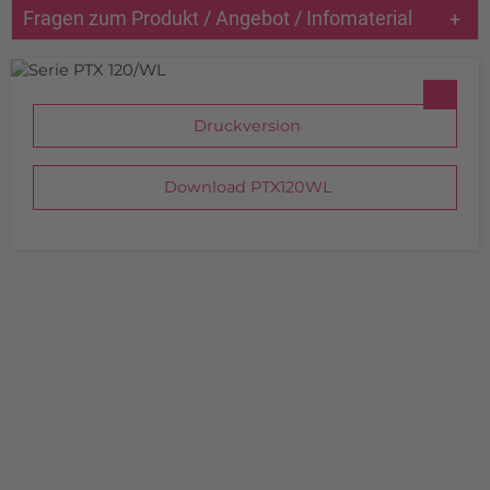
Fragen zum Produkt / Angebot / Infomaterial
Druckversion
Download PTX120WL
INDIVIDUELLE LÖSUNGEN
Aus Gründen der Übersicht haben wir keine Sonder- oder
Spezialanfertigungen aufgelistet. Falls Sie etwas nicht auf
unserer Homepage finden, sprechen Sie uns bitte direkt
an.
Durch unsere langjährige Erfahrung im Bereich der
Messtechnik liefern wir nicht nur komplette Messgeräte