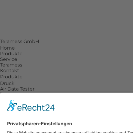
D-36093 Künzell
+49 661 942540-28
info@teramess.de
Teramess GmbH
Home
Produkte
Service
Teramess
Kontakt
Produkte
Druck
Air Data Tester
Drehmoment
Temperatur
Kraft
Prozesskalibratoren
Zubehör
Service
Beratung