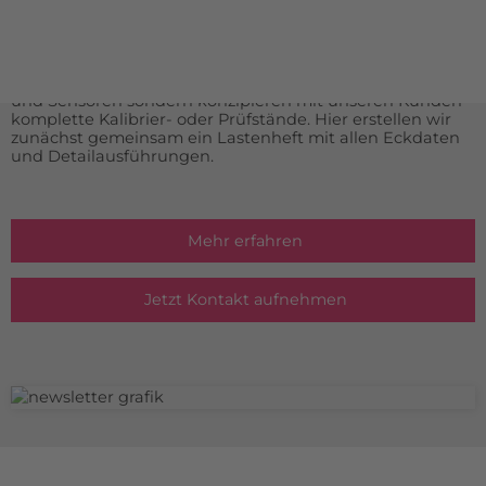
unserer Homepage finden, sprechen Sie uns bitte direkt
an.
Durch unsere langjährige Erfahrung im Bereich der
Messtechnik liefern wir nicht nur komplette Messgeräte
und Sensoren sondern konzipieren mit unseren Kunden
komplette Kalibrier- oder Prüfstände. Hier erstellen wir
zunächst gemeinsam ein Lastenheft mit allen Eckdaten
und Detailausführungen.
Mehr erfahren
Jetzt Kontakt aufnehmen