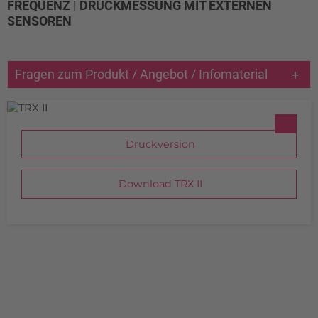
FREQUENZ | DRUCKMESSUNG MIT EXTERNEN
SENSOREN
Fragen zum Produkt / Angebot / Infomaterial
Druckversion
Download TRX II
INDIVIDUELLE LÖSUNGEN
Aus Gründen der Übersicht haben wir keine Sonder- oder
Spezialanfertigungen aufgelistet. Falls Sie etwas nicht auf