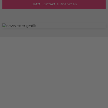
Jetzt Kontakt aufnehmen
TERAMESS GmbH
STANDORT MÜNCHEN
Konrad-Zuse-Platz 8
D-81829 München
+49 89 454530-67
+49 89 454530-68
info@teramess.de