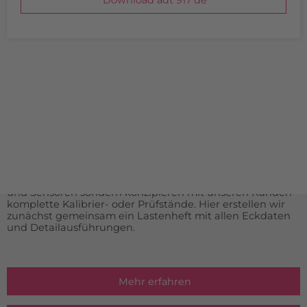
Download adt 917 de
INDIVIDUELLE LÖSUNGEN
Aus Gründen der Übersicht haben wir keine Sonder- oder
Spezialanfertigungen aufgelistet. Falls Sie etwas nicht auf
unserer Homepage finden, sprechen Sie uns bitte direkt
an.
Durch unsere langjährige Erfahrung im Bereich der
Messtechnik liefern wir nicht nur komplette Messgeräte
und Sensoren sondern konzipieren mit unseren Kunden
komplette Kalibrier- oder Prüfstände. Hier erstellen wir
zunächst gemeinsam ein Lastenheft mit allen Eckdaten
und Detailausführungen.
Mehr erfahren