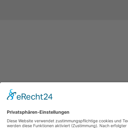
TERAMESS GmbH
TERAMES
STANDORT MÜNCHEN
Unterneh
Aktuelles
Anwendun
Konrad-Zuse-Platz 8
D-81829 München
Partner
Kontakt
+49 89 454530-67
Newslette
+49 89 454530-68
info@teramess.de
Impressu
Datenschu
STANDORT FULDA
AGB
Turmstraße 62