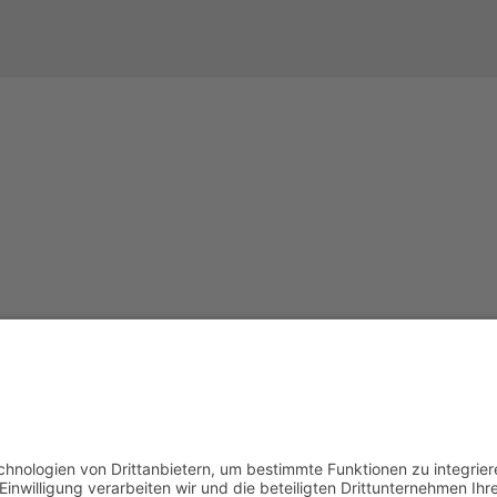
S
PRODUKTE
men
Druck
Air Data Tester
gsgebiete
Drehmoment
Temperatur
Kraft
r
Prozesskalibratoren
Zubehör
m
tz
SERVICE
Beratung
Reparatur