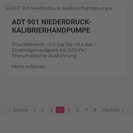
ADT 901 NIEDERDRUCK-
KALIBRIERHANDPUMPE
Druckbereich: -0,4 bar bis +0,4 bar |
Einstellgenauigkeit bis 0,01 Pa |
Pneumatische Ausführung
Mehr erfahren
Zurück
1
2
3
Du bist auf Seite
4
5
6
7
8
Nächste