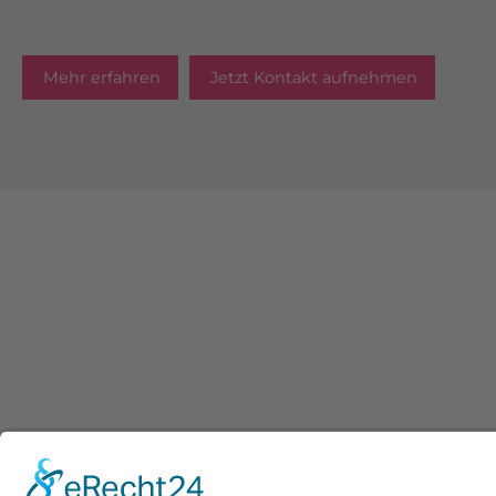
Mehr erfahren
Jetzt Kontakt aufnehmen
TERAMESS GmbH
TERAMES
STANDORT MÜNCHEN
Unterneh
Aktuelles
Anwendun
Konrad-Zuse-Platz 8
D-81829 München
Partner
Kontakt
+49 89 454530-67
Newslette
+49 89 454530-68
info@teramess.de
Impressu